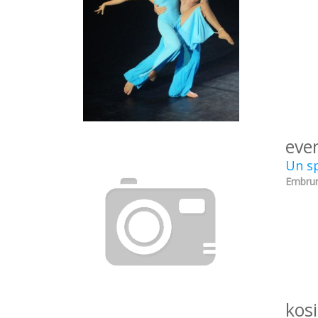
eve
Un sp
Embrun
kos