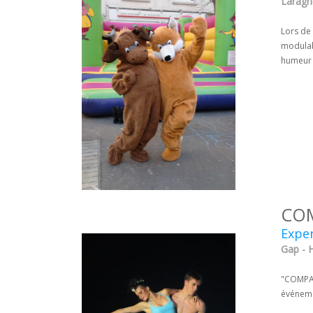
Laragn
Lors de 
modulab
humeur 
COM
Exper
Gap - 
"COMPAG
événemen