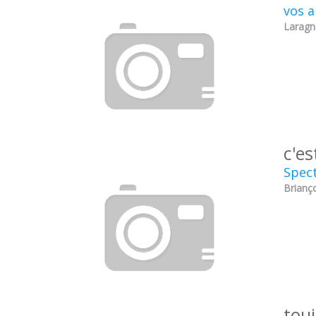
vos a
Laragn
c'es
Spect
Brianç
touj