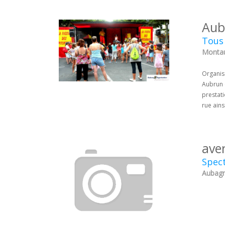
Aub
Tous 
Montau
Organise
Aubrun 
prestat
rue ains
aver
Spect
Aubagn