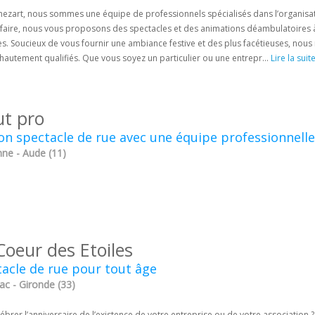
hezart, nous sommes une équipe de professionnels spécialisés dans l’organisati
 faire, nous vous proposons des spectacles et des animations déambulatoires à 
s. Soucieux de vous fournir une ambiance festive et des plus facétieuses, nous
 hautement qualifiés. Que vous soyez un particulier ou une entrepr...
Lire la suit
ut pro
n spectacle de rue avec une équipe professionnelle
ne - Aude (11)
Coeur des Etoiles
acle de rue pour tout âge
ac - Gironde (33)
ébrer l’anniversaire de l’existence de votre entreprise ou de votre association 