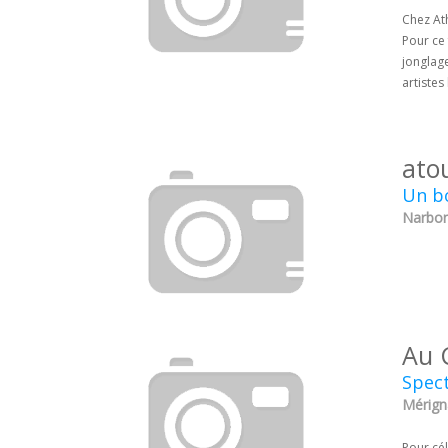
Chez At
Pour ce
jonglage
artistes
ato
Un bo
Narbon
Au 
Spect
Mérign
Pour cél