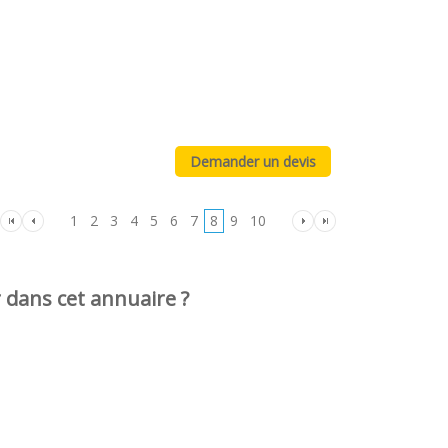
1
2
3
4
5
6
7
8
9
10
r dans cet annuaire ?