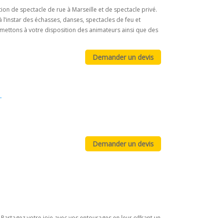
on de spectacle de rue à Marseille et de spectacle privé.
l’instar des échasses, danses, spectacles de feu et
 mettons à votre disposition des animateurs ainsi que des
e
.
? Partagez votre joie avec vos entourages en leur offrant un