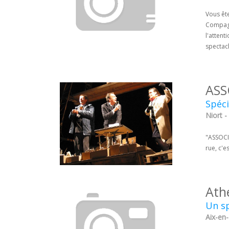
Vous êt
Compagn
l'atten
spectacl
ASS
Spéci
Niort -
"ASSOCIA
rue, c'e
Ath
Un sp
Aix-en