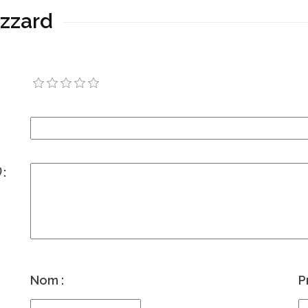
azzard
)
:
Nom :
P